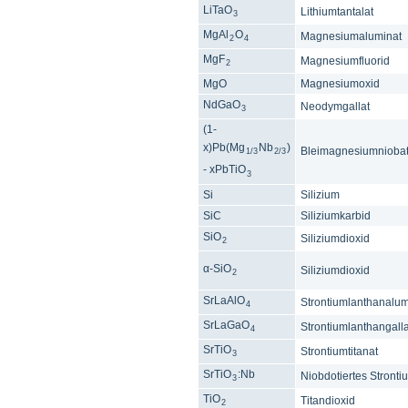
LiTaO
Lithiumtantalat
3
MgAl
O
Magnesiumaluminat
2
4
MgF
Magnesiumfluorid
2
MgO
Magnesiumoxid
NdGaO
Neodymgallat
3
(1-
x)Pb(Mg
Nb
)
Bleimagnesiumniobat-
1/3
2/3
- xPbTiO
3
Si
Silizium
SiC
Siliziumkarbid
SiO
Siliziumdioxid
2
α-SiO
Siliziumdioxid
2
SrLaAlO
Strontiumlanthanalum
4
SrLaGaO
Strontiumlanthangalla
4
SrTiO
Strontiumtitanat
3
SrTiO
:Nb
Niobdotiertes Stronti
3
TiO
Titandioxid
2