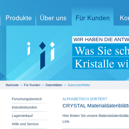
WIR HABEN DIE ANT
Was Sie sc
Kristalle w
Startseite
>
Für Kunden
>
Datenblätter
>
Substrate/Wafer
Forschungsbereich
ALPHABETISCH SORTIERT
CRYSTAL Materialdatenblätt
Industriekunden
Lagerverkauf
Hier finden Sie unsere Materialdatenblätt
Link.
Hilfe und Service