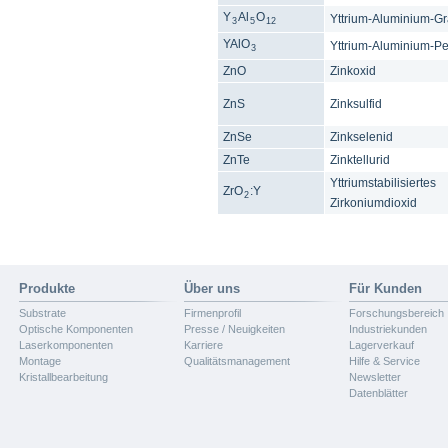
Y
Al
O
Yttrium-Aluminium-Gr
3
5
12
YAlO
Yttrium-Aluminium-Pe
3
ZnO
Zinkoxid
ZnS
Zinksulfid
ZnSe
Zinkselenid
ZnTe
Zinktellurid
Yttriumstabilisiertes
ZrO
:Y
2
Zirkoniumdioxid
Produkte
Über uns
Für Kunden
Substrate
Firmenprofil
Forschungsbereich
Optische Komponenten
Presse / Neuigkeiten
Industriekunden
Laserkomponenten
Karriere
Lagerverkauf
Montage
Qualitätsmanagement
Hilfe & Service
Kristallbearbeitung
Newsletter
Datenblätter