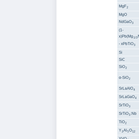
MgF
2
MgO
NdGaO
3
(1-
x)Pb(Mg
1/3
- xPbTiO
3
Si
SiC
SiO
2
α-SiO
2
SrLaAlO
4
SrLaGaO
4
SrTiO
3
SrTiO
:Nb
3
TiO
2
Y
Al
O
3
5
12
YVO