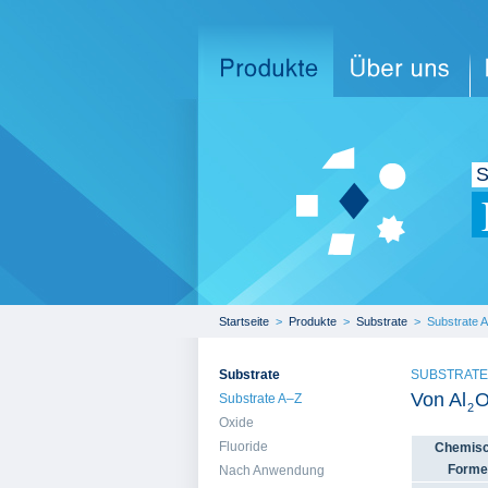
Startseite
>
Produkte
>
Substrate
>
Substrate 
Substrate
SUBSTRATE
Von Al
Substrate A–Z
2
Oxide
Fluoride
Chemis
Forme
Nach Anwendung