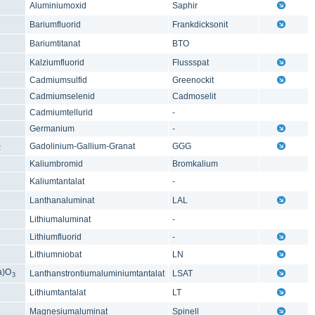
Aluminiumoxid
Saphir
Bariumfluorid
Frankdicksonit
Bariumtitanat
BTO
Kalziumfluorid
Flussspat
Cadmiumsulfid
Greenockit
Cadmiumselenid
Cadmoselit
Cadmiumtellurid
-
Germanium
-
Gadolinium-Gallium-Granat
GGG
2
Kaliumbromid
Bromkalium
Kaliumtantalat
-
Lanthanaluminat
LAL
Lithiumaluminat
-
Lithiumfluorid
-
Lithiumniobat
LN
a)O
Lanthanstrontiumaluminiumtantalat
LSAT
3
Lithiumtantalat
LT
Magnesiumaluminat
Spinell