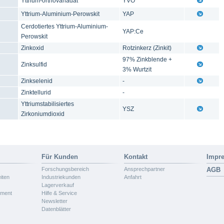
Yttrium-orthovanadat
YVO
Yttrium-Aluminium-Perowskit
YAP
Cerdotiertes Yttrium-Aluminium-
YAP:Ce
Perowskit
Zinkoxid
Rotzinkerz (Zinkit)
97% Zinkblende +
Zinksulfid
3% Wurtzit
Zinkselenid
-
Zinktellurid
-
Yttriumstabilisiertes
YSZ
Zirkoniumdioxid
Für Kunden
Kontakt
Impr
Forschungsbereich
Ansprechpartner
AGB
iten
Industriekunden
Anfahrt
Lagerverkauf
ement
Hilfe & Service
Newsletter
Datenblätter