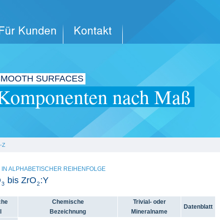
SMOOTH SURFACES
Komponenten nach Maß
A-Z
 IN ALPHABETISCHER REIHENFOLGE
O
bis ZrO
:Y
3
2
che
Chemische
Trivial- oder
Datenblatt
l
Bezeichnung
Mineralname