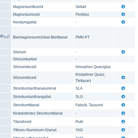
Magnesiumfluorid
Sellait
Magnesiumoxid
Periklas
Neodymgallat
-
Nb
)
Bleimagnesiumniobat-Bleititanat
PMN-PT
2/3
Silizium
-
Siliziumkarbid
-
Siliziumdioxid
Amorphes Quarzglas
Kristalliner Quarz,
Siliziumdioxid
Tiefquarz
Strontiumlanthanaluminat
SLA
Strontiumlanthangallat
SLG
Strontiumtitanat
Fabulit, Tausonit
Niobdotiertes Strontiumtitanat
-
Titandioxid
Rutil
Yttrium-Aluminium-Granat
YAG