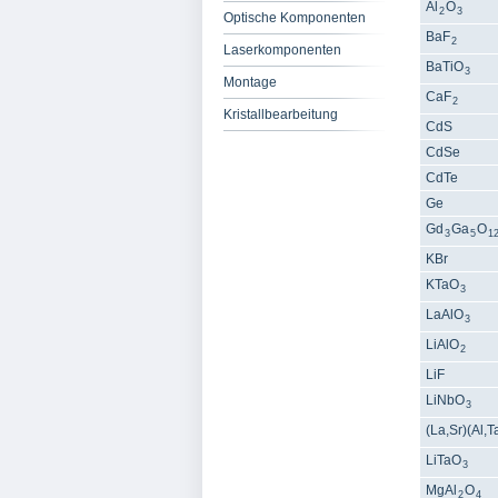
Al
O
2
3
Optische Komponenten
BaF
2
Laserkomponenten
BaTiO
3
Montage
CaF
2
Kristallbearbeitung
CdS
CdSe
CdTe
Ge
Gd
Ga
O
3
5
1
KBr
KTaO
3
LaAlO
3
LiAlO
2
LiF
LiNbO
3
(La,Sr)(Al,T
LiTaO
3
MgAl
O
2
4