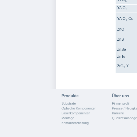
4
YAlO
3
YAlO
:Ce
3
ZnO
ZnS
ZnSe
ZnTe
ZrO
:Y
2
Produkte
Über uns
Substrate
Firmenprofil
Optische Komponenten
Presse / Neuigke
Laserkomponenten
Karriere
Montage
Qualitätsmanag
Kristallbearbeitung